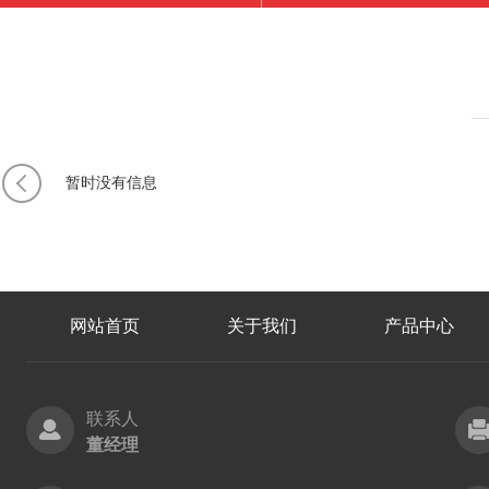
暂时没有信息
网站首页
关于我们
产品中心
联系人
董经理