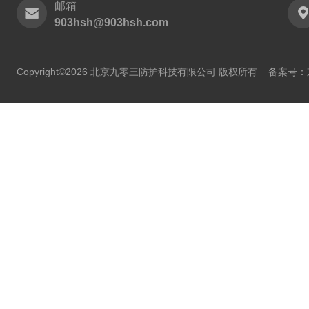
邮箱
903hsh@903hsh.com
Copyright©2026 北京九零三防护科技有限公司 版权所有
备案号：京I