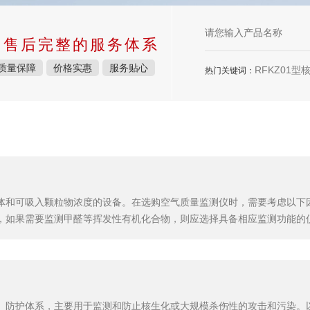
中售后完整的服务体系
质量保障
价格实惠
服务贴心
RFKZ01型核生化控制中心，RFDG01型口部毒
热门关键词：
体和可吸入颗粒物浓度的设备。在选购空气质量监测仪时，需要考虑以下
，如果需要监测甲醛等挥发性有机化合物，则应选择具备相应监测功能的
保其提供的数据准确可靠。操作便捷性：考虑仪器的操作便捷性，包括显
应用远程监控功能等。维护与校准：了解传感器的使用寿命、是否需要定期
、防护体系，主要用于监测和防止核生化或大规模杀伤性的攻击和污染。