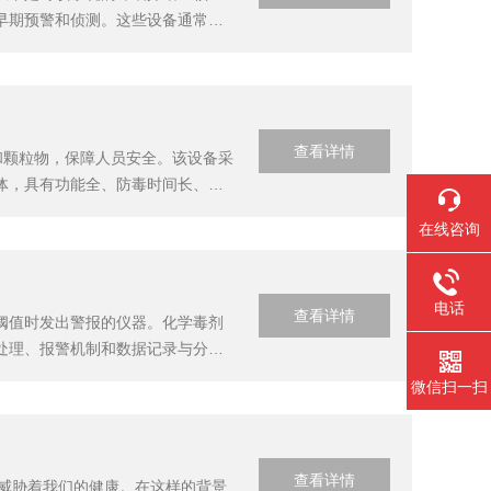
早期预警和侦测。这些设备通常部
发生时，采取必要的防护措施以保
体或避难所...
查看详情
体和颗粒物，保障人员安全。该设备采
体，具有功能全、防毒时间长、抗
吸收器能够有效过滤空气中的化学毒
在线咨询
电话
查看详情
阈值时发出警报的仪器。化学毒剂
处理、报警机制和数据记录与分析
种类的化学物质。这些传感器会根
微信扫一扫
单元。处...
查看详情
在威胁着我们的健康。在这样的背景