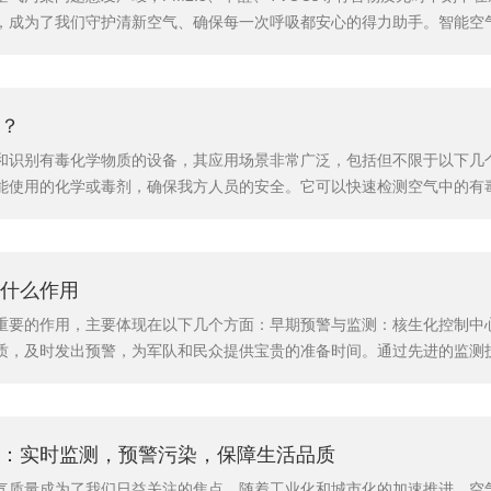
，成为了我们守护清新空气、确保每一次呼吸都安心的得力助手。智能空
了一个直观、全面的空气状况分析报告。它不仅能够实时监测室内空气中的P
体的含量，让我们对室内空气质量了如指掌。通过内置的传感器和算...
？
和识别有毒化学物质的设备，其应用场景非常广泛，包括但不限于以下几
能使用的化学或毒剂，确保我方人员的安全。它可以快速检测空气中的有
炼油厂等工业场所，毒剂监测仪可用于实时监测生产过程中可能释放的有
的有毒气体，帮助及时采取应急措施。环境监测：毒剂监测仪可用于监测大
什么作用
重要的作用，主要体现在以下几个方面：早期预警与监测：核生化控制中
质，及时发出预警，为军队和民众提供宝贵的准备时间。通过先进的监测
，为后续的应对措施提供科学依据。指挥与协调：在战争中，核生化控制
同应对核生化威胁。控制中心可以制定详细的应对方案，包括人员疏散、防
：实时监测，预警污染，保障生活品质
气质量成为了我们日益关注的焦点。随着工业化和城市化的加速推进，空