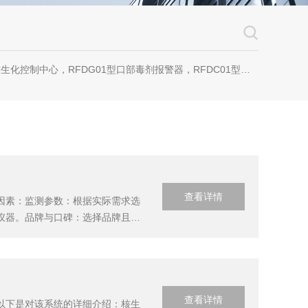
剂报警器，RFDC01型毒剂监测仪，RFQC01型空气质量检测仪，RFQF01型空气放射性监测仪，RFGS01型生物报警器，BFS4700型化学毒剂报警器，FLD04-1000型过滤吸收器，FLD05-500型过滤吸收器
查看详情
因素：监测参数：根据实际需求选
仪器。品牌与口碑：选择品牌且用
示屏清晰度、操作界面友好程度以
校准等信息...
查看详情
以下是对该系统的详细介绍：核生