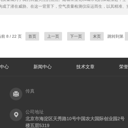
构成了潜在威胁。在这一背景下，空气质量检测仪应运而生，以其精准、
具。空气质量检测仪的核心功能在于实时监测。它利用先进的传感器技术
挥发性有机化合物等污染物的浓度变化。这种实时监测的能力，让我们能够
 8 / 22 页
首页
上一页
下一页
末页
跳转到第
中心
新闻中心
技术文章
荣
传真
公司地址
北京市海淀区天秀路10号中国农大国际创业园2号
楼五层5319