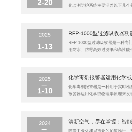
2-20
化监测防护系统主要涵盖以下几个
署在关键设施、人口密集区域和军
护人员和物资的安全。包括使用防辐
RFP-1000型过滤吸收器
2025
RFP-1000型过滤吸收器是一
1-13
用防水、防霉高效过滤纸和高性能
震性强、安装快速方便、贮存时间长
剂、生物战剂和放射性灰尘，确保进
化学毒剂报警器运用化学或
2025
化学毒剂报警器是一种用于实时检
1-10
报警器运用化学或物理学原理来发
等步骤：感应探测：通常配备有多
据气体的特性(如浓度、成分、化学
清新空气，尽在掌握：智能
2024
随着工业化和城市化的加速推进，空