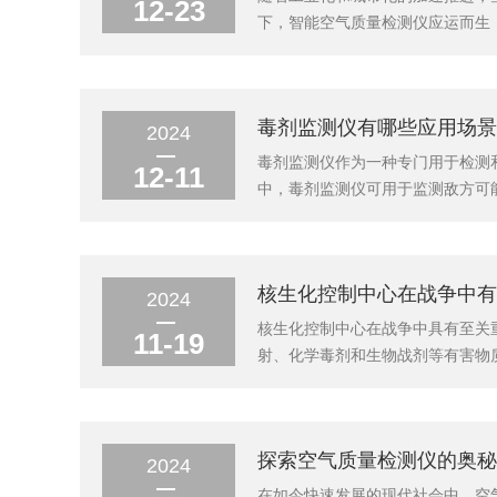
12-23
下，智能空气质量检测仪应运而生
术和智能化的操作体验，为我们提供
还能检测甲醛、TVOCs等有害气
毒剂监测仪有哪些应用场景
2024
毒剂监测仪作为一种专门用于检测
12-11
中，毒剂监测仪可用于监测敌方可
防护建议。工业安全：在化工厂、
全。它还可以用于检测泄漏或事故中
核生化控制中心在战争中有
2024
核生化控制中心在战争中具有至关
11-19
射、化学毒剂和生物战剂等有害物
断核生化威胁的来源、种类和强度
力量，包括军队、医疗、救援等，共
探索空气质量检测仪的奥秘
2024
在如今快速发展的现代社会中，空