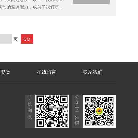
实时的监测能力，成为了我们守护
和数据处理算法，能够迅速捕捉到
随时了解所...
页
誉资质
在线留言
联系我们
公
手
众
机
号
浏
二
览
维
码