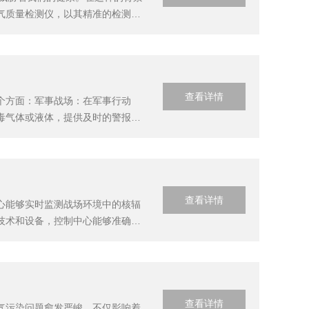
气质量检测仪，以其精准的检测技
M2.5、PM10等颗粒物浓度，
查看详情
个方面：军事战场：在军事行动
毒气体或液体，提供及时的警报和
毒化学物质，确保工人的健康和安
气、水源和土...
查看详情
心能够实时监测战场环境中的核辐
技术和设备，控制中心能够准确判
中心作为指挥枢纽，能够协调各方
护装备使用...
查看详情
气污染问题愈发严峻，不仅影响着