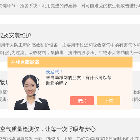
关键环节：预警系统：利用先进的传感器，对可能遭受的核生化攻击进行
事基地等地，以便及时发现并报告潜在的威胁。防护措施：在核生化攻击
射服、防毒面具、防化服等个人防护装备，以及启动工程防护设施如地下掩
功能及安装维护
种专门用于人防工程的高效防护设备，主要用于过滤和吸收空气中的有害气
催化剂为过滤、吸收材料，集防毒、抗冲击波余压、生物杀灭等功能为一
、体积小、重量轻的特点。一、主要功能1、防毒功能RFP-1000过滤
入人防工程的空气清洁。通过精滤器单元，可以过滤呈气溶胶状的毒...
欢迎您！
来自局域网的朋友！有什么可以帮
物理学原理
助您的吗？
测空气中可能存在的有害化学物质，并在检测到这些物质的浓度超过预设
现毒剂并自动发出光、声报警信号。其核心工作原理包括感应探测、数据
种传感器，如气体传感器、电化学传感器、光学传感器等，可以检测不同
反应等)来进行检测。数据处理：传感器将捕获到的数据传输给报警器的处理
空气质量检测仪，让每一次呼吸都安心
气污染问题愈发严峻，PM2.5、甲醛、TVOCs等有害物质无时不刻不