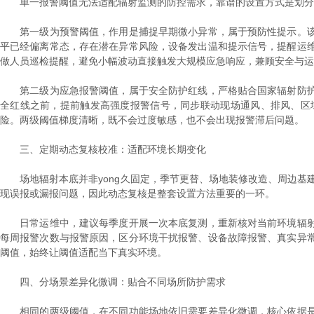
单一报警阈值无法适配辐射监测的防控需求，靠谱的设置方式是划分预
第一级为预警阈值，作用是捕捉早期微小异常，属于预防性提示。该
平已经偏离常态，存在潜在异常风险，设备发出温和提示信号，提醒运
做人员巡检提醒，避免小幅波动直接触发大规模应急响应，兼顾安全与运
第二级为应急报警阈值，属于安全防护红线，严格贴合国家辐射防护
全红线之前，提前触发高强度报警信号，同步联动现场通风、排风、区
险。两级阈值梯度清晰，既不会过度敏感，也不会出现报警滞后问题。
三、定期动态复核校准：适配环境长期变化
场地辐射本底并非yong久固定，季节更替、场地装修改造、周边基建
现误报或漏报问题，因此动态复核是整套设置方法重要的一环。
日常运维中，建议每季度开展一次本底复测，重新核对当前环境辐射
每周报警次数与报警原因，区分环境干扰报警、设备故障报警、真实异
阈值，始终让阈值适配当下真实环境。
四、分场景差异化微调：贴合不同场所防护需求
相同的两级阈值，在不同功能场地依旧需要差异化微调，核心依据是