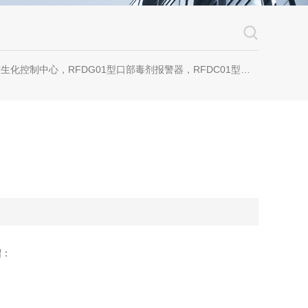
剂报警器，RFDC01型毒剂监测仪，RFQC01型空气质量检测仪，RFQF01型空气放射性监测仪，RFGS01型生物报警器，BFS4700型化学毒剂报警器，FLD04-1000型过滤吸收器，FLD05-500型过滤吸收器
绍：