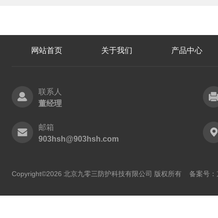
网站首页
关于我们
产品中心
联系人
董经理
邮箱
903hsh@903hsh.com
Copyright©2026 北京九零三防护科技有限公司 版权所有
备案号：京I