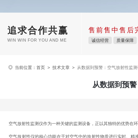
追求合作共赢
售前售中售后
WIN WIN FOR YOU AND ME
诚信经营
质量保障
当前位置：
首页
>
技术文章
>
从数据到预警：空气放射性监测
从数据到预警
空气放射性监测仪作为一种关键的监测设备，正以其独特的优势在环境
空气放射性仪的核心功能在于对空气中的放射性物质进行实时、精准