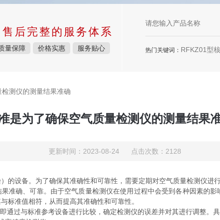
中售后完整的服务体系
质量保障
价格实惠
服务贴心
RFKZ01型核生化控制中心，RFDG01型口部毒
热门关键词：
量检测仪的测量结果准确
准是为了确保空气质量检测仪的测量结果
更新时间：2023-08-24 点击次数：2128
的设备。为了确保其准确性和可靠性，需要定期对空气质量检测仪进行
果准确、可靠。由于空气质量检测仪在使用过程中会受到各种因素的影
其与标准值相符，从而提高其准确性和可靠性。
即通过与标准参考设备进行比较，确定检测仪的误差并对其进行调整。具