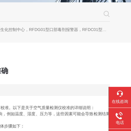
剂报警器，RFDC01型毒剂监测仪，RFQC01型空气质量检测仪，RFQF01型空气放射性监测仪，RFGS01型生物报警器，BFS4700型化学毒剂报警器，FLD04-1000型过滤吸收器，FLD05-500型过滤吸收器
准确
在线咨询
校准。以下是关于空气质量检测仪校准的详细说明：
响，例如温度、湿度、压力等，这些因素可能会导致检测结果
电话
体步骤如下：