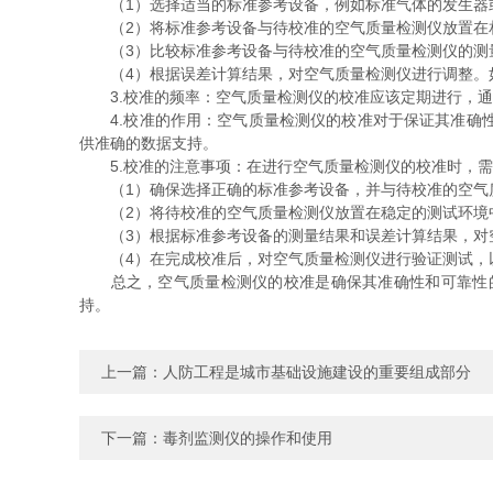
（1）选择适当的标准参考设备，例如标准气体的发生器
（2）将标准参考设备与待校准的空气质量检测仪放置在相
（3）比较标准参考设备与待校准的空气质量检测仪的测
（4）根据误差计算结果，对空气质量检测仪进行调整。如
3.校准的频率：空气质量检测仪的校准应该定期进行，通
4.校准的作用：空气质量检测仪的校准对于保证其准确性
供准确的数据支持。
5.校准的注意事项：在进行空气质量检测仪的校准时，需
（1）确保选择正确的标准参考设备，并与待校准的空气
（2）将待校准的空气质量检测仪放置在稳定的测试环境
（3）根据标准参考设备的测量结果和误差计算结果，对空
（4）在完成校准后，对空气质量检测仪进行验证测试，
总之，空气质量检测仪的校准是确保其准确性和可靠性的
持。
上一篇：
人防工程是城市基础设施建设的重要组成部分
下一篇：
毒剂监测仪的操作和使用