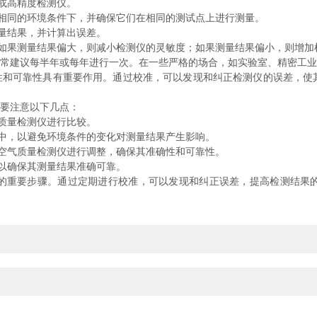
或高精度检测仪。
同的环境条件下，并确保它们在相同的测试点上进行测量。
量结果，并计算出误差。
果测量结果偏大，则减小检测仪的灵敏度；如果测量结果偏小，则增加
常建议每半年或每年进行一次。在一些严格的场合，如实验室、精密工业
和可靠性具有重要作用。通过校准，可以发现和纠正检测仪的误差，使
要注意以下几点：
质量检测仪进行比较。
中，以避免环境条件的变化对测量结果产生影响。
气质量检测仪进行调整，确保其准确性和可靠性。
以确保其测量结果准确可靠。
重要步骤。通过定期进行校准，可以发现和纠正误差，提高检测结果的