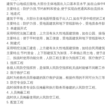
建筑于山地或丘陵地,大部分主体地面出入口基本呈水平,如在山体中
主要特点：防护力强,节约材料和资金,便于实现自然通风和自流排水
2. 地道式
建筑于平地，大部分主体地面明显低于出入口,如在平原中暗挖的工
主要特点：防护力强，受地面建筑和地下管线影响小，受地质条件影
3. 单建掘开式
采用明挖法施工建造，上方没有永久性地面建筑物，如在公园、操场
主要特点：便于平时使用，施工便捷，受地面建筑和地下管线影响大
4. 附建式
采用明挖法施工建造，上方建有永久性地面建筑物，如结合民用建筑
主要特点:节约资金，上下部建筑互为加强，不单独占用土地，便于战
二、按战时使用功能分类，人防工程主要分为指挥工程、医疗救护工
1. 指挥工程
各级人民防空指挥所，是保障人民防空指挥机关战时能够不间断工作
2. 医疗救护工程
战时为抢救伤员而修建的医疗救护设施，根据作用的不同可分为三等
3. 防空专业队工程
战时保障各类专业队伍掩蔽和执行勤务而修建的人民防空工程。
4. 人员掩蔽工程
战时供人员掩蔽使用的人民防空工程。
5. 配套工程